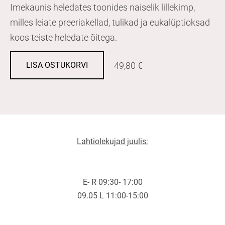
Imekaunis heledates toonides naiselik lillekimp,
milles leiate preeriakellad, tulikad ja eukalüptioksad
koos teiste heledate õitega.
49,80 €
LISA OSTUKORVI
Lahtiolekujad juulis:
E- R 09:30- 17:00
09.05 L 11:00-15:00