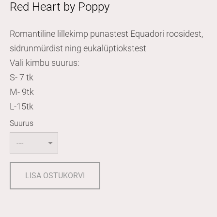
Red Heart by Poppy
Romantiline lillekimp punastest Equadori roosidest,
sidrunmürdist ning eukalüptiokstest
Vali kimbu suurus:
S- 7 tk
M- 9tk
L-15tk
Suurus
LISA OSTUKORVI